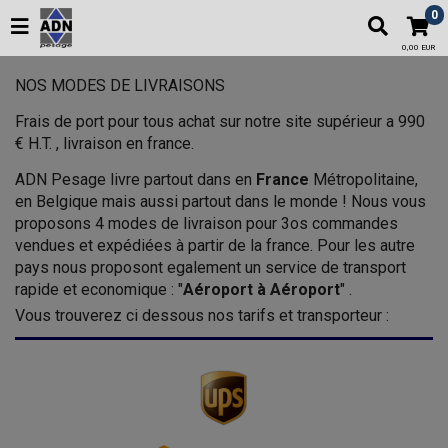
0
0,00 EUR
NOS MODES DE LIVRAISONS
Frais de port pour tous achat sur notre site supérieur a 990
€ H.T. , livraison en france.
ADN Pesage livre partout dans en
France
Métropolitaine,
en Belgique mais aussi partout dans le monde ! Nous vous
proposons 4 modes de livraison pour 3os commandes
vendues et expédiées à partir de la france. Pour les autre
pays nous proposont egalement un service de transport
rapide et economique : "
Aéroport à Aéroport
" .
Vous trouverez ci dessous nos tarifs et transporteur :