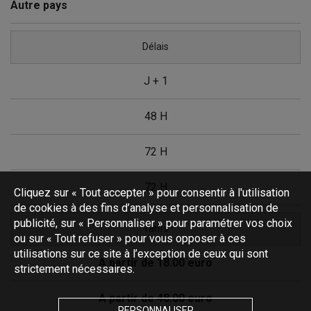
Autre pays
Délais
J + 1
48 H
72 H
72 H
Cliquez sur « Tout accepter » pour consentir à l'utilisation
de cookies à des fins d’analyse et personnalisation de
publicité, sur « Personnaliser » pour paramétrer vos choix
Tarifs
ou sur « Tout refuser » pour vous opposer à ces
utilisations sur ce site à l’exception de ceux qui sont
A partir de 18.00 euro
strictement nécessaires.
A partir de 48.00 euro
PERSONNALISER