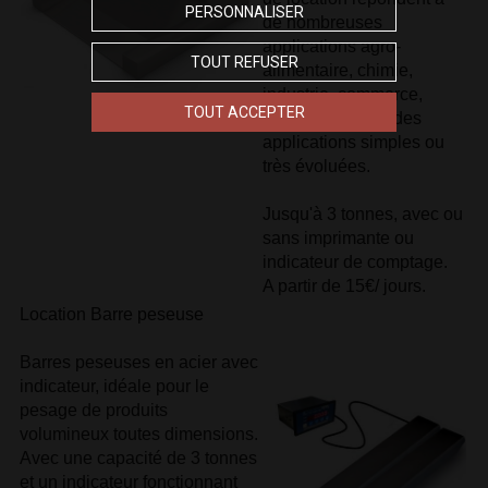
PERSONNALISER
de nombreuses
applications agro-
TOUT REFUSER
alimentaire, chimie,
industrie, commerce,
TOUT ACCEPTER
laboratoire, pour des
applications simples ou
très évoluées.
Jusqu'à 3 tonnes, avec ou
sans imprimante ou
indicateur de comptage.
A partir de 15€/ jours.
Location Barre peseuse
Barres peseuses en acier avec
indicateur, idéale pour le
pesage de produits
volumineux toutes dimensions.
Avec une capacité de 3 tonnes
et un indicateur fonctionnant