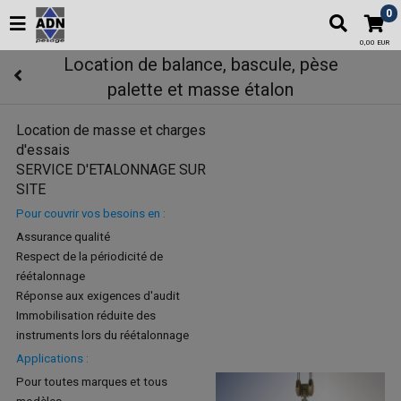
0
0,00 EUR
Location de balance, bascule, pèse
palette et masse étalon
Location de masse et charges
d'essais
SERVICE D'ETALONNAGE SUR
SITE
Pour couvrir vos besoins en :
Assurance qualité
Respect de la périodicité de
réétalonnage
Réponse aux exigences d'audit
Immobilisation réduite des
instruments lors du réétalonnage
Applications :
Pour toutes marques et tous