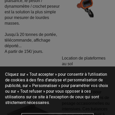
plaisance, le peson /
dynamomètre / crochet peseur
est la solution la plus simple
pour mesurer de lourdes
masses.
Jusqu'à 20 tonnes de portée,
télécommande, affichage
déporté...
A partir de 15€/ jours.
Location de plateformes
au sol
Cliquez sur « Tout accepter » pour consentir à l'utilisation
Plateformes au sol et
de cookies à des fins d’analyse et personnalisation de
bascules sont utilisés
publicité, sur « Personnaliser » pour paramétrer vos choix
dans différents types
ou sur « Tout refuser » pour vous opposer à ces
d'environnement pour
utilisations sur ce site à l’exception de ceux qui sont
réaliser des opérations de
strictement nécessaires.
pesage occasionnelles ou
intensives. Ces balances
de location répondent à