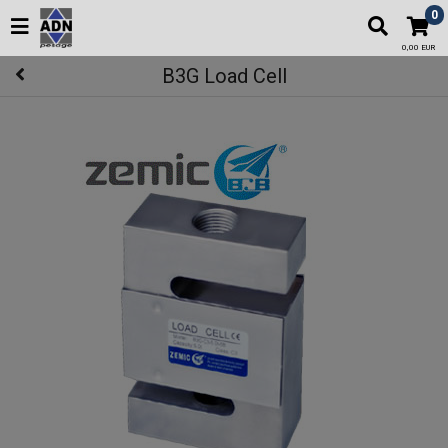
0
0,00 EUR
B3G Load Cell