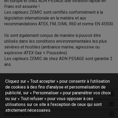
en Europe et chez ADN PESAGE une livraison rapide en
Franc est assurée !
Les capteurs ZEMIC sont certifiés conformément à la
législation internationale en la matière et aux
recommandations ATEX, FM, OIML R60 et norme EN 45500.
Ils sont également conçus de manière à pouvoir être
utilisés dans les conditions environnementales les plus
sévères et hostiles (ambiance marine, agressive ou
explosive-ATEX Gaz + Poussière).
Les capteurs ZEMIC de chez ADN PESAGE sont garantie 2
ans.
Cliquez sur « Tout accepter » pour consentir à l'utilisation
de cookies à des fins d’analyse et personnalisation de
publicité, sur « Personnaliser » pour paramétrer vos choix
FONCTIONNALITES
ou sur « Tout refuser » pour vous opposer à ces
CARACTERISTIQUES
utilisations sur ce site à l’exception de ceux qui sont
strictement nécessaires.
DOCUMENTATIONS