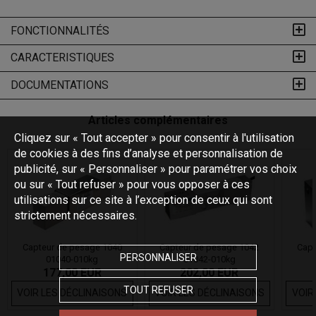
FONCTIONNALITÉS
CARACTERISTIQUES
DOCUMENTATIONS
Articles complémentaires
Cliquez sur « Tout accepter » pour consentir à l'utilisation
de cookies à des fins d’analyse et personnalisation de
publicité, sur « Personnaliser » pour paramétrer vos choix
ou sur « Tout refuser » pour vous opposer à ces
utilisations sur ce site à l’exception de ceux qui sont
strictement nécessaires.
Capteur de pesage 1040
Capteur de pesage 1042
Capt
PERSONNALISER
01040-010kg
01042-010kg
177,00 EUR
202,00 EUR
TOUT REFUSER
VOIR LES DÉCLINAISONS
VOIR LES DÉCLINAISONS
VOIR