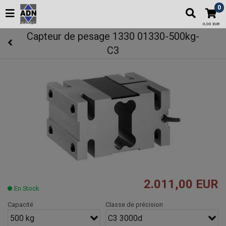
0
0,00 EUR
Capteur de pesage 1330 01330-500kg-
C3
2.011,00 EUR
En Stock
Capacité
Classe de précision
500 kg
C3 3000d