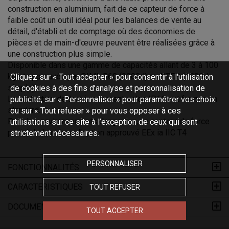
construction en aluminium, fait de ce capteur de force à
faible coût un outil idéal pour les balances de vente au
détail, d'établi et de comptage où des économies de
pièces et de main-d'œuvre peuvent être réalisées grâce à
une construction plus simple.
Disponible dans une gamme de capacités allant de 3 à 100
kg et approuvée par OIML R60 (3000d) ou NTEP (5000d,
Cliquez sur « Tout accepter » pour consentir à l'utilisation
simple).
de cookies à des fins d’analyse et personnalisation de
La protection de l'environnement selon IP66 est fournie en
publicité, sur « Personnaliser » pour paramétrer vos choix
standard.
ou sur « Tout refuser » pour vous opposer à ces
Pour les environnements dangereux, ce capteur de force
utilisations sur ce site à l’exception de ceux qui sont
possède le niveau d'option approuvé EEx ia IIC T4
strictement nécessaires.
PERSONNALISER
FONCTIONNALITÉS
CARACTERISTIQUES
TOUT REFUSER
DOCUMENTATIONS
TOUT ACCEPTER