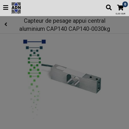
0
0,00 EUR
Capteur de pesage appui central
aluminium CAP140 CAP140-0030kg