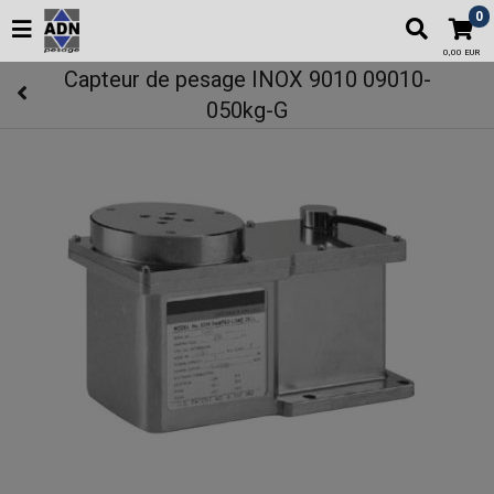
0
0,00 EUR
Capteur de pesage INOX 9010 09010-
050kg-G