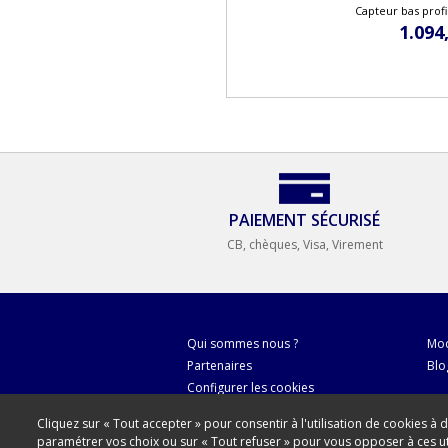
Capteur bas prof
1.094
PAIEMENT SÉCURISÉ
CB, chèques, Visa, Virement
Qui sommes nous ?
Mod
Partenaires
Blo
Configurer les cookies
Cliquez sur « Tout accepter » pour consentir à l'utilisation de cookies à 
paramétrer vos choix ou sur « Tout refuser » pour vous opposer à ces util