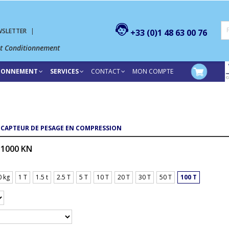
WSLETTER
|
+33 (0)1 48 63 00 76
et Conditionnement
TIONNEMENT
SERVICES
CONTACT
MON COMPTE
CAPTEUR DE PESAGE EN COMPRESSION
 1000 KN
0 kg
1 T
1.5 t
2.5 T
5 T
10 T
20 T
30 T
50 T
100 T