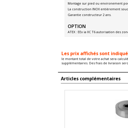
Montage sur pied ou environement po
La construction INOX entièrement sou
Garantie constructeur 2 ans.
OPTION
ATEX : EEx ia IIC T6 autorisation des z
FM approbation disponible
APPLICATIONS
Les prix affichés sont indiqu
• Trémie
le montant total de votre achat sera calcul
• Plateforme de pesage, pese palette ...
supplémentaires. Des frais de livraison ser
HOMOLOGATION
Articles complémentaires