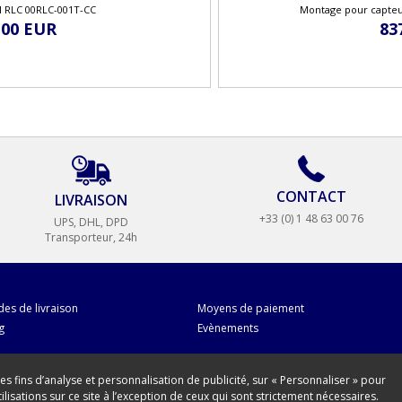
il RLC 00RLC-001T-CC
Montage pour capteu
,00 EUR
83
CONTACT
LIVRAISON
+33 (0) 1 48 63 00 76
UPS, DHL, DPD
Transporteur, 24h
es de livraison
Moyens de paiement
g
Evènements
des fins d’analyse et personnalisation de publicité, sur « Personnaliser » pour
isations sur ce site à l’exception de ceux qui sont strictement nécessaires.