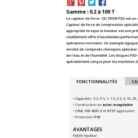
Gamme : 0.2 à 100 T
Le capteur de force CELTRON PSD est un d
Capteur de force de compression spécialisé.
appropriée lorsque la hauteur est une pré
cisaillement offre d'excellentes performa
opérations normales. Un exemple typique 
enrobé de composés chimiques spéciaux co
de l'eau et de l'humidité. Les disques PS
spécialement conçus pour les machines de
FONCTIONNALITÉS
CA
• Capacités : 0.2, 0.5, 1, 1.5, 2.5, 5, 10, 20,
• Construction
en
acier inoxydable
• OIML R60 4000 d et NTEP approuvés
• Protection IP68
AVANTAGES
Faible hauteur.