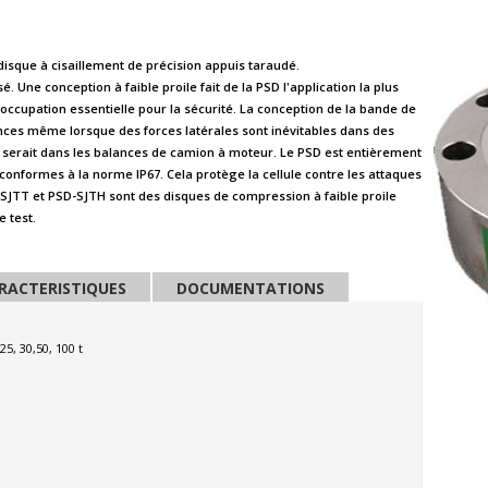
isque à cisaillement de précision appuis taraudé.
 Une conception à faible proile fait de la PSD l'application la plus
occupation essentielle pour la sécurité. La conception de la bande de
nces même lorsque des forces latérales sont inévitables dans des
serait dans les balances de camion à moteur. Le PSD est entièrement
nformes à la norme IP67. Cela protège la cellule contre les attaques
D-SJTT et PSD-SJTH sont des disques de compression à faible proile
 test.
RACTERISTIQUES
DOCUMENTATIONS
 25, 30,50, 100 t