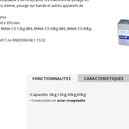
s, trémie, pesage sur bande et autres appareils de
sma.
350 x 350 mm.
, BM6A-C3-12kg-6B6, BM6A-C3-30kg-6B6, BM6A-C3-60kg-
C of C no R60/2000-NL1-10.32
FONCTIONNALITES
CARACTERISTIQUES
Capacités :6kg,12kg,30kg,60kg
•
• Construction
en
acier inoxydable