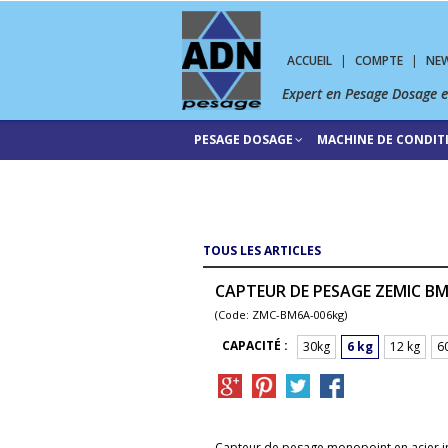
ACCUEIL
|
COMPTE
|
NE
Expert en Pesage Dosage 
PESAGE DOSAGE
MACHINE DE CONDI
TOUS LES ARTICLES
CAPTEUR DE PESAGE ZEMIC B
(Code: ZMC-BM6A-006kg)
CAPACITÉ :
30kg
6 kg
12 kg
6
Capteur de pesage monopoint en acier i