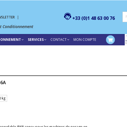
WSLETTER
|
+33 (0)1 48 63 00 76
et Conditionnement
TIONNEMENT
SERVICES
CONTACT
MON COMPTE
M6A
0 kg
noxydable IP68 conçu pour les machines de pesage en