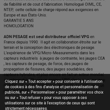
de fiabilité et de cout d fabrication.
Homologué OIML, CE,
NTEP, cette cellule de charge répond aux exigences en
Europe et aux États-Unis.
GARANTIE 5 ANS
HOMOLOGATION
ADN PESAGE est seul distributeur officiel VPG
en
France depuis 1990. Il agit en collaboration étroite sur le
terrain et la conception des électroniques de pesage.
L'expérience de VPG/Micro-Measurements dans les
capteurs industriels à jauges de contrainte, les jauges CEA
, les capteurs de pesage, de force, des jauges de
propagation de fissures, des jauges soudables, des
capteurs hybrides, et plus encore en fait un acteur mondial
incontournable. Choisir un capteur VPG c'est une assurance
Cliquez sur « Tout accepter » pour consentir à l'utilisation
mondial sur ces performances, régularité des lots avec un
de cookies à des fins d’analyse et personnalisation de
prix compétitif.
publicité, sur « Personnaliser » pour paramétrer vos choix
ou sur « Tout refuser » pour vous opposer à ces
utilisations sur ce site à l’exception de ceux qui sont
strictement nécessaires.