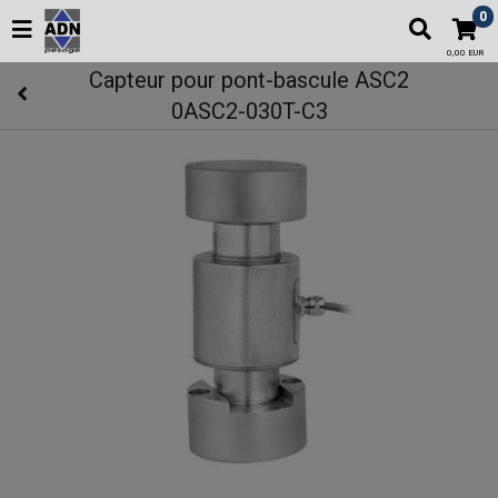
0
0,00 EUR
Capteur pour pont-bascule ASC2
0ASC2-030T-C3