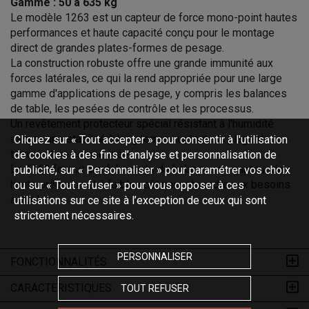
Gamme : 50 à 635 kg
Le modèle 1263 est un capteur de force mono-point hautes
performances et haute capacité conçu pour le montage
direct de grandes plates-formes de pesage.
La construction robuste offre une grande immunité aux
forces latérales, ce qui la rend appropriée pour une large
gamme d'applications de pesage, y compris les balances
de table, les pesées de contrôle et les processus.
Un revêtement protecteur spécial résistant à l'humidité
assure une stabilité à long terme sur toute la plage de
Cliquez sur « Tout accepter » pour consentir à l'utilisation
température compensée.
de cookies à des fins d’analyse et personnalisation de
Le 1263 fournit aux fabricants de balances un capteur de
publicité, sur « Personnaliser » pour paramétrer vos choix
haute précision et à faible coût pour répondre aux besoins
ou sur « Tout refuser » pour vous opposer à ces
actuels.
utilisations sur ce site à l’exception de ceux qui sont
strictement nécessaires.
PERSONNALISER
FONCTIONNALITÉS
CARACTERISTIQUES
TOUT REFUSER