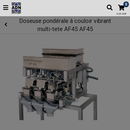
0
0,00 EUR
Doseuse pondérale à couloir vibrant
multi-tete AF45 AF45