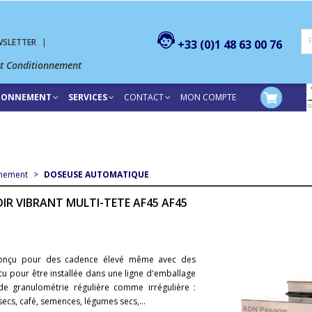
WSLETTER
|
+33 (0)1 48 63 00 76
et Conditionnement
TIONNEMENT
SERVICES
CONTACT
MON COMPTE
nnement
>
DOSEUSE AUTOMATIQUE
IR VIBRANT MULTI-TETE AF45 AF45
 conçu pour des cadence élevé même avec des
cu pour être installée dans une ligne d'emballage
 de granulométrie régulière comme irrégulière :
ecs, café, semences, légumes secs,...