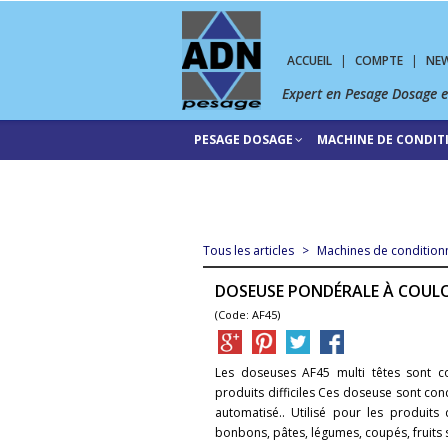
ACCUEIL
|
COMPTE
|
NE
Expert en Pesage Dosage 
PESAGE DOSAGE
MACHINE DE CONDI
Tous les articles
>
Machines de conditio
DOSEUSE PONDÉRALE À COULO
(Code: AF45)
Les doseuses AF45 multi têtes sont
produits difficiles Ces doseuse sont con
automatisé.. Utilisé pour les produits
bonbons, pâtes, légumes, coupés, fruits s