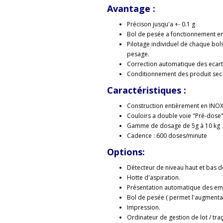
Avantage :
Précison jusqu'a +- 0.1 g
Bol de pesée a fonctionnement e
Pilotage individuel de chaque bo
pesage.
Correction automatique des ecar
Conditionnement des produit sec e
Caractéristiques :
Construction entièrement en INO
Couloirs a double voie "Pré-dose" 
Gamme de dosage de 5g à 10 kg
Cadence : 600 doses/minute
Options:
Détecteur de niveau haut et bas de
Hotte d'aspiration.
Présentation automatique des emb
Bol de pesée ( permet l'augmenta
Impression.
Ordinateur de gestion de lot / traç