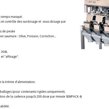
n temps masqué.
ls et contrôle des surdosage et sous dosage par
ts de pesée
n saumure : Olive, Poisson, Cornichon...
X 304L
et "affinage".
 la trémie d'alimentation.
allages (pour contenants rigides uniquement).
tion de la cadence jusqu’à 200 dose par minute SEMPACK 4)
abilité.