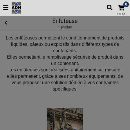
0
0,00 EUR
Enfuteuse
1 produit
Les enfûteuses permettent le conditionnement de produits
liquides, pâteux ou explosifs dans différents types de
contenants.
Elles permettent le remplissage sécurisé de produit dans
un contenant.
Les enfûteuses sont réalisées unitairement sur mesure,
elles permettent, grâce à ses nombreux équipements, de
vous proposer une solution dédiée à vos contraintes
spécifiques.