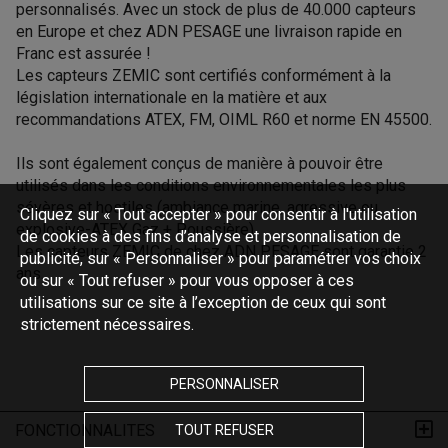
personnalisés. Avec un stock de plus de 40.000 capteurs
en Europe et chez ADN PESAGE une livraison rapide en
Franc est assurée !
Les capteurs ZEMIC sont certifiés conformément à la
législation internationale en la matière et aux
recommandations ATEX, FM, OIML R60 et norme EN 45500.
Ils sont également conçus de manière à pouvoir être
utilisés dans les conditions environnementales les plus
sévères et hostiles (ambiance marine, agressive ou
Cliquez sur « Tout accepter » pour consentir à l'utilisation
explosive-ATEX Gaz + Poussière).
de cookies à des fins d’analyse et personnalisation de
Les capteurs ZEMIC de chez ADN PESAGE sont garantie 2
publicité, sur « Personnaliser » pour paramétrer vos choix
ans.
ou sur « Tout refuser » pour vous opposer à ces
utilisations sur ce site à l’exception de ceux qui sont
strictement nécessaires.
PERSONNALISER
FONCTIONNALITES
TOUT REFUSER