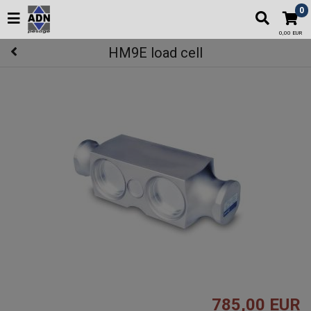
0
0,00 EUR
HM9E load cell
785,00 EUR