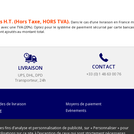
és H.T. (Hors Taxe, HORS TVA).
Dans le cas d’une livraison en France m
é avec une TVA (20%). Optez pour le système de paiement sécurisé par carte bancair
ont ajoutés au montant total.
CONTACT
LIVRAISON
+33 (0) 1 48 63 00 76
UPS, DHL, DPD
Transporteur, 24h
es de livraison
Moyens de paiement
g
Evènements
des fins d’analyse et personnalisation de publicité, sur « Personnaliser » pour
isations sur ce site à l’exception de ceux qui sont strictement nécessaires.