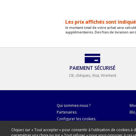
Les prix affichés sont indiqu
le montant total de votre achat sera calcul
supplémentaires. Des frais de livraison ser
PAIEMENT SÉCURISÉ
CB, chèques, Visa, Virement
Qui sommes nous ?
Mod
Partenaires
Blo
Configurer les cookies
Cliquez sur « Tout accepter » pour consentir à l'utilisation de cookies à 
paramétrer vos choix ou sur « Tout refuser » pour vous opposer à ces util