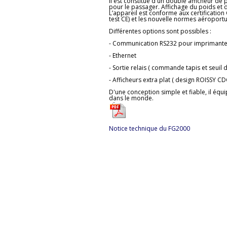
Il est constitué d'un double afficheur de 
pour le passager. Affichage du poids et
L’appareil est conforme aux certification C
test CE) et les nouvelle normes aéroportu
Différentes options sont possibles :
- Communication RS232 pour imprimante
- Ethernet
- Sortie relais ( commande tapis et seuil 
- Afficheurs extra plat ( design ROISSY CD
D'une conception simple et fiable, il é
dans le monde.
Notice technique du FG2000