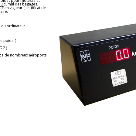
poids : pour l’hôtesse et
 du cumul des bagages.
E en vigueur ( certificat de
aire.
 ou ordinateur
de poids )
G 2 )
quipe de nombreux aéroports