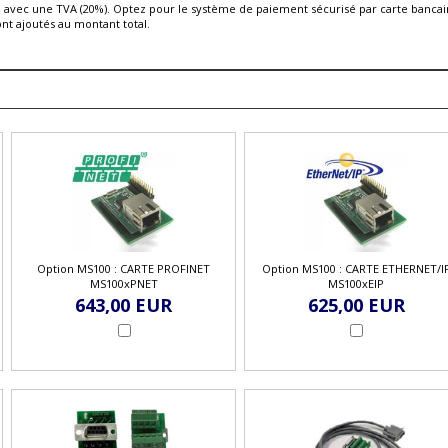
é avec une TVA (20%). Optez pour le système de paiement sécurisé par carte bancair
- Boitier inox ( I)
ont ajoutés au montant total.
- Boitier de table inox (T)
Option MS100 : CARTE PROFINET
Option MS100 : CARTE ETHERNET/I
MS100xPNET
MS100xEIP
643,00 EUR
625,00 EUR