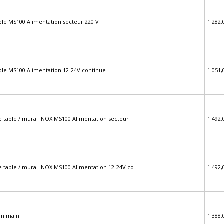
ble MS100 Alimentation secteur 220 V
1.282,
able MS100 Alimentation 12-24V continue
1.051,
de table / mural INOX MS100 Alimentation secteur
1.492,
de table / mural INOX MS100 Alimentation 12-24V co
1.492,
 en main"
1.388,