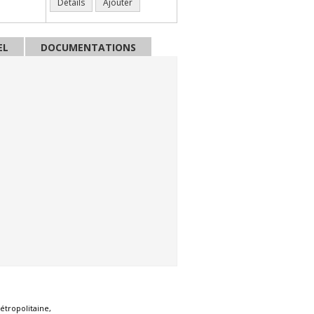
Détails
Ajouter
EL
DOCUMENTATIONS
oire alibie )
étropolitaine,