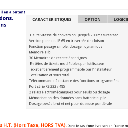
l en ajoutant
dons.
CARACTERISTIQUES
OPTION
LOGICI
ons
Haute vitesse de conversion : jusqu’à 200 mesures/sec
Version panneau IP 65 en traversée de cloison
Fonction pesage simple, dosage , dynamique
Mémoire alibi
30 Mémoires de recette / consignes
En-têtes de tickets modifiables par l’utilisateur
Ticket entièrement programmable par l’installateur
Totalisation et sous total
Télécommande à distance des fonctions programmées
Port série RS 232 / 485
2 relais électromécaniques pour seuils ou dosage
Mémorisation des données sans batterie ni pile
Dosage pesée brut et net pour doseuse pondérale
Fichiers de formule avec sélection par numéro
Pesage pont-bascule avec connexion ordinateur et DSD ( mém
Existes en 3 versions :
és H.T. (Hors Taxe, HORS TVA).
Dans le cas d’une livraison en France m
- Montage panneau ( P)