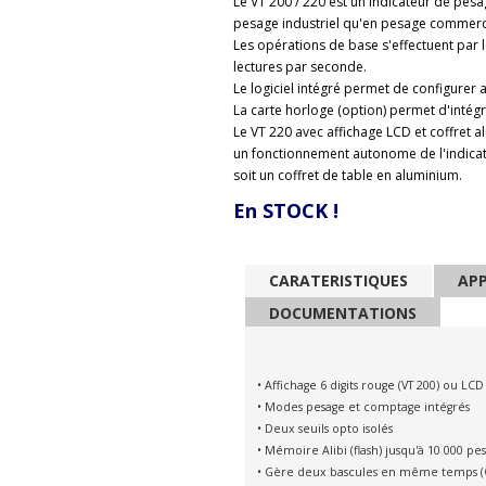
Le VT 200 / 220 est un indicateur de pesa
pesage industriel qu'en pesage commerc
Les opérations de base s'effectuent par l
lectures par seconde.
Le logiciel intégré permet de configurer 
La carte horloge (option) permet d'intégre
Le VT 220 avec affichage LCD et coffret a
un fonctionnement autonome de l'indicateu
soit un coffret de table en aluminium.
En STOCK !
CARATERISTIQUES
APP
DOCUMENTATIONS
•
Affichage 6 digits rouge (VT 200) ou LCD 
• Modes pesage et comptage intégrés
• Deux seuils opto isolés
• Mémoire Alibi (flash) jusqu'à 10 000 pe
• Gère deux bascules en même temps (