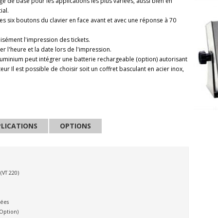
ge de base pour les applications les plus variées, aussi bien en
ial.
es six boutons du clavier en face avant et avec une réponse à 70
aisément l'impression des tickets.
r l'heure et la date lors de l'impression.
luminium peut intégrer une batterie rechargeable (option) autorisant
r Il est possible de choisir soit un coffret basculant en acier inox,
LICATIONS
OPTIONS
(VT 220)
sées
Option)