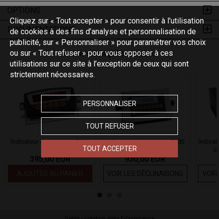
OPTIONS
Cliquez sur « Tout accepter » pour consentir à l'utilisation
DOCUMENTATIONS
de cookies à des fins d’analyse et personnalisation de
publicité, sur « Personnaliser » pour paramétrer vos choix
ou sur « Tout refuser » pour vous opposer à ces
Articles complémentaires
utilisations sur ce site à l’exception de ceux qui sont
strictement nécessaires.
PERSONNALISER
TOUT REFUSER
Indicateur de pesage VT100
Indicateur de pesage VT200
Indica
TOUT ACCEPTER
VT100
VT220 VT220-LCD-INOX
B
395,00 EUR
930,00 EUR
AJOUTER AU PANIER
VOIR LES DÉCLINAISONS
VOIR
Oxatis - création sites E-Commerce