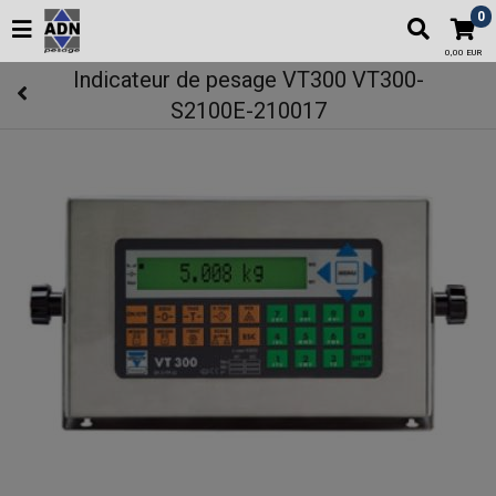
0
0,00 EUR
Indicateur de pesage VT300 VT300-
S2100E-210017