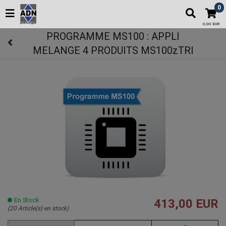
0
0,00 EUR
PROGRAMME MS100 : APPLI
MELANGE 4 PRODUITS MS100zTRI
En Stock
413,00 EUR
(20 Article(s) en stock)