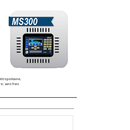
étropolitaine,
e, sans frais