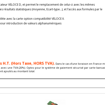
icateur VELOCE D, et permet le remplacement de celui-ci avec les mêmes
les résultats statistiques (moyenne, Ecart-type…), et l’accès aux formules par le
lète avec la carte option compatibilité VELOCE II.
 pour introduction de valeurs alphanumériques
és H.T. (Hors Taxe, HORS TVA).
Dans le cas d’une livraison en France m
é avec une TVA (20%). Optez pour le système de paiement sécurisé par carte bancair
ont ajoutés au montant total.