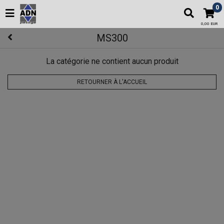
0
0,00 EUR
MS300
La catégorie ne contient aucun produit
RETOURNER À L'ACCUEIL