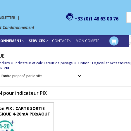
WSLETTER
|
+33 (0)1 48 63 00 76
et Conditionnement
TIONNEMENT
SERVICES
CONTACT
MON COMPTE
UE
oduits
>
Indicateur et calculateur de pesage
>
Option : Logiciel et Accessoire
R PIX
 pour indicateur PIX
on PIX : CARTE SORTIE
IQUE 4-20mA PIXxAOUT