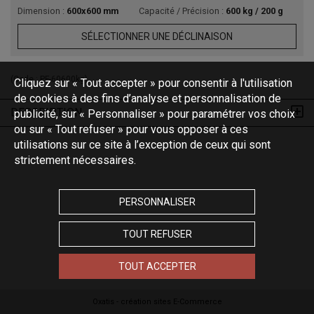
Dimension :
600x600 mm
Capacité / Précision :
600 kg / 200 g
SÉLECTIONNER UNE DÉCLINAISON
(Code :
PF-60600kg
)
Cliquez sur « Tout accepter » pour consentir à l'utilisation
de cookies à des fins d’analyse et personnalisation de
DESCRIPTION
publicité, sur « Personnaliser » pour paramétrer vos choix
ou sur « Tout refuser » pour vous opposer à ces
utilisations sur ce site à l’exception de ceux qui sont
strictement nécessaires.
PERSONNALISER
TOUT REFUSER
TOUT ACCEPTER
Oxatis - création sites E-Commerce