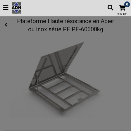
0
0,00 EUR
Plateforme Haute résistance en Acier
ou Inox série PF PF-60600kg