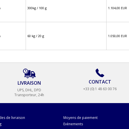
m
300kg / 100 g
1.104,00 EUR
m
60 kg / 20 g
1.050,00 EUR
CONTACT
LIVRAISON
+33 (0) 1 48 63 00 76
UPS, DHL, DPD
Transporteur, 24h
es de livraison
Moyens de paiement
g
Evènements