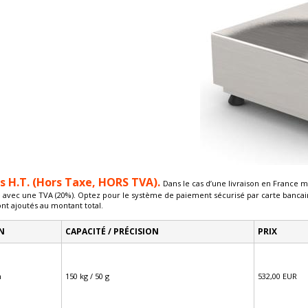
és H.T. (Hors Taxe, HORS TVA).
Dans le cas d’une livraison en France m
é avec une TVA (20%). Optez pour le système de paiement sécurisé par carte bancair
ont ajoutés au montant total.
N
CAPACITÉ / PRÉCISION
PRIX
m
150 kg / 50 g
532,00 EUR