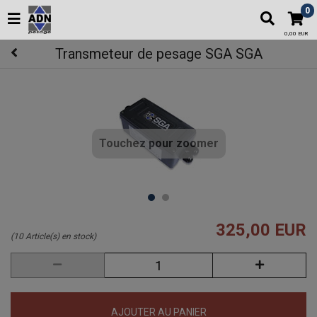
0
0,00 EUR
Transmeteur de pesage SGA SGA
Touchez pour zoomer
325,00 EUR
(10 Article(s) en stock)
AJOUTER AU PANIER