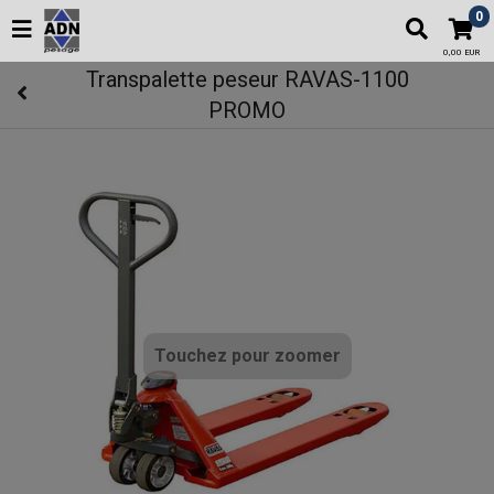
0
0,00 EUR
Transpalette peseur RAVAS-1100
PROMO
Touchez pour zoomer