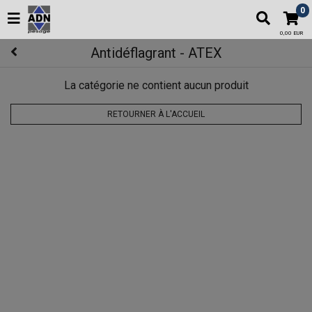
0
0,00 EUR
Antidéflagrant - ATEX
La catégorie ne contient aucun produit
RETOURNER À L'ACCUEIL