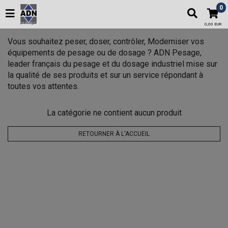
0
0,00 EUR
Vous souhaitez peser, doser, contrôler, Moderniser vos
équipements de pesage ou de dosage ? ADN Pesage,
leader français du pesage et du dosage industriel mise sur
la qualité de ses produits et sur un service répondant à
toutes vos attentes.
La catégorie ne contient aucun produit
RETOURNER À L'ACCUEIL