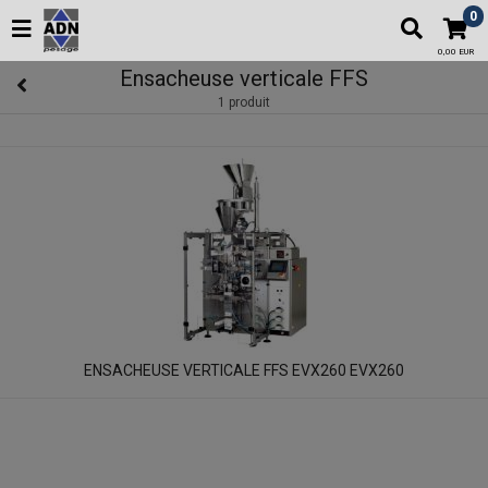
0
0,00 EUR
Ensacheuse verticale FFS
1 produit
ENSACHEUSE VERTICALE FFS EVX260 EVX260