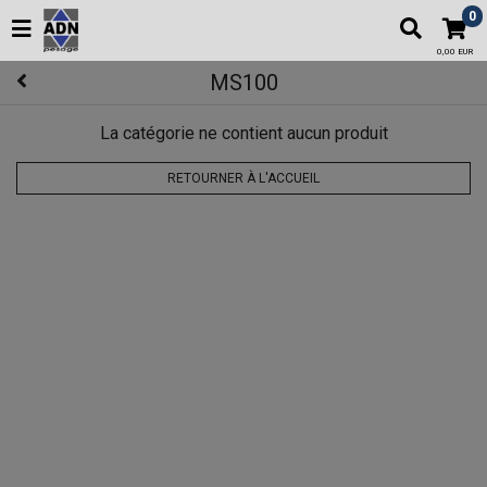
0
0,00 EUR
MS100
La catégorie ne contient aucun produit
RETOURNER À L'ACCUEIL