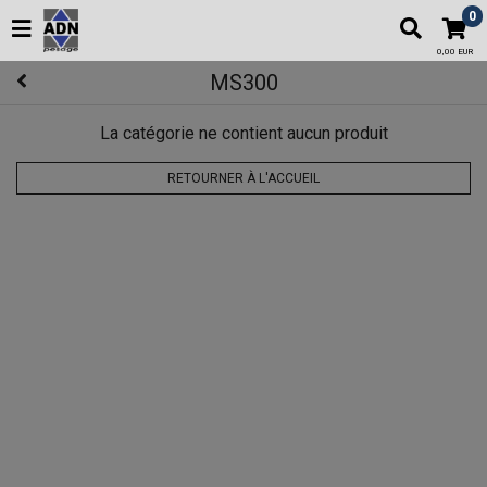
0
0,00 EUR
MS300
La catégorie ne contient aucun produit
RETOURNER À L'ACCUEIL