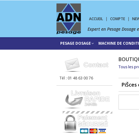
ACCUEIL
|
COMPTE
|
NE
Expert en Pesage Dosage 
PESAGE DOSAGE
MACHINE DE CONDI
BOUTIQ
Tous les pr
Tél : 01 48 63 00 76
PiŠces 